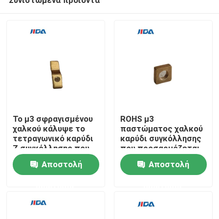
Το μ3 σφραγισμένου
ROHS μ3
χαλκού κάλυψε το
παστώματος χαλκού
τετραγωνικό καρύδι
καρύδι συγκόλλησης
Ζ συγκόλλησης που
που προσαρμόζεται
Σπίτι
διαμορφώθηκε
τετραγωνικό
Αποστολή
Αποστολή
ερώτησης
ερώτησης
Προϊόντα
Βίντεο