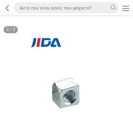
2
/
3