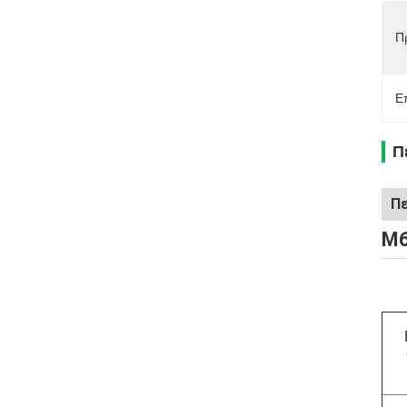
Π
Ε
Π
Πε
M6