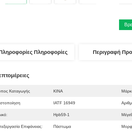
Βρε
Πληροφορίες Πληροφορίες
Περιγραφή Προ
επτομέρειες
όπος Καταγωγής
ΚΙΝΑ
Μάρκ
ιστοποίηση
IATF 16949
Αριθ
ικό:
Hpb59-1
Μέγε
πεξεργασία Επιφάνειας:
Πάστωμα
Μορφ