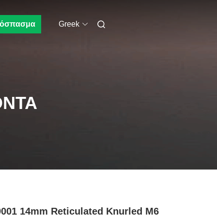
όσπασμα
Greek
ΌΝΤΑ
001 14mm Reticulated Knurled M6