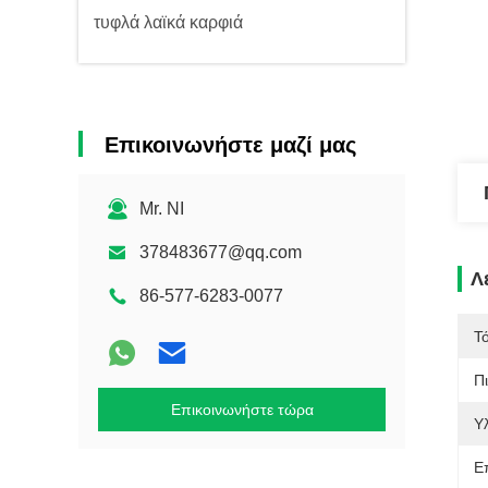
τυφλά λαϊκά καρφιά
Επικοινωνήστε μαζί μας
Mr. NI
378483677@qq.com
Λ
86-577-6283-0077
Τ
Π
Επικοινωνήστε τώρα
Υλ
Ε