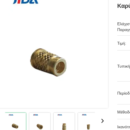
Καρύ
Ελάχισ
Παραγγ
Τιμή:
Τυπική
Περίο
Μέθοδ
Ικανότ