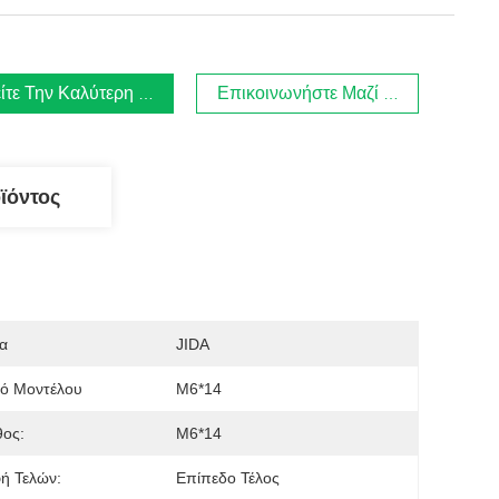
ίτε Την Καλύτερη Τιμή
Επικοινωνήστε Μαζί Μας
ϊόντος
α
JIDA
μό Μοντέλου
M6*14
θος:
M6*14
ή Τελών:
Επίπεδο Τέλος