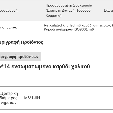
Προσαρμοσμένη Συσκευασία 
ροσαρμογή:
(ελάχιστη Διαταγή: 1000000 
Εξωτε
Κομμάτια)
Reticulated knurled m6 καρύδι αντίχειρων
, 
πισημαίνω:
Καρύδι αντίχειρων ISO9001 m6
εριγραφή Προϊόντος
ριγραφή προϊόντων
*14 ενσωματωμένο καρύδι χαλκού
Εξωτερική
διάμετρος
M6*1-6H
νημάτων