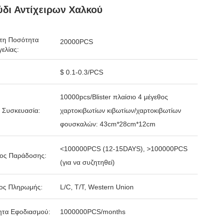
δι Αντίχειρων Χαλκού
τη Ποσότητα
20000PCS
ελίας:
$ 0.1-0.3/PCS
10000pcs/Blister πλαίσιο 4 μέγεθος
 Συσκευασία:
χαρτοκιβωτίων κιβωτίων/χαρτοκιβωτίων
φουσκαλών: 43cm*28cm*12cm
<100000PCS (12-15DAYS), >100000PCS
δος Παράδοσης:
(για να συζητηθεί)
ος Πληρωμής:
L/C, T/T, Western Union
ητα Εφοδιασμού:
1000000PCS/months