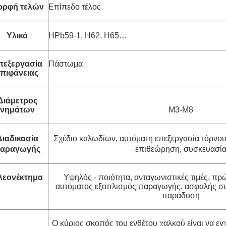
ορφή τελών
Επίπεδο τέλος
Υλικό
HPb59-1, H62, H65…
πεξεργασία
Πάστωμα
επιφάνειας
Διάμετρος
νημάτων
Μ3-M8
Διαδικασία
Σχέδιο καλωδίων,
αυτόματη επεξεργασία τόρνο
αραγωγής
επιθεώρηση, συσκευασί
λεονέκτημα
Υψηλός - ποιότητα, ανταγωνιστικές τιμές, π
αυτόματος εξοπλισμός παραγωγής, ασφαλής συ
παράδοση
Ο κύριος σκοπός του ενθέτου χαλκού είναι να εγχ