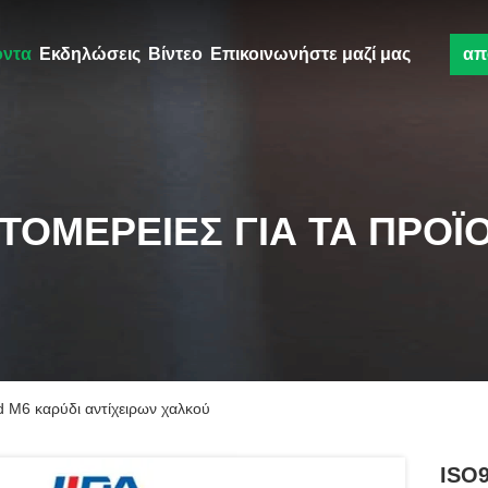
όντα
Εκδηλώσεις
Βίντεο
Επικοινωνήστε μαζί μας
απ
ΤΟΜΈΡΕΙΕΣ ΓΙΑ ΤΑ ΠΡΟΪ
 M6 καρύδι αντίχειρων χαλκού
ISO9